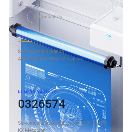
Contact Us
Servomoteur a pignon
APM-SBN04ADN-KX Mecapion
NUMÉRO D'ARTICLE
0326574
Servomoteur avec pignon APM-SBN04ADN-
KX Mecapion