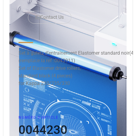
Contact Us
Set à galets d’entraînement Elastomer standard noir(
(remplace la réf :0043911)
Set of Elastomer drive rollers,
standard black (4 pieces)
for Kappa 230/235/330
NUMÉRO D'ARTICLE
0044230