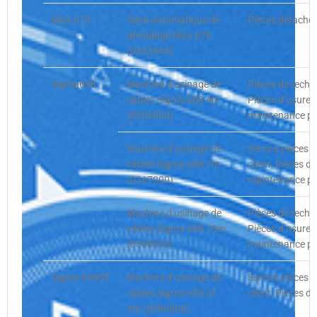
Mira 670
Semi-automatique de
Pièces détachée
dénudage Mira 670
(0552840)
Sigma688
Machine d’usinage de
Pièces de recha
câbles Sigma 688 4m
Pièces d’usure,
(0366000)
maintenance pr
Machine d’usinage de
Service pièces
câbles Sigma 688 7m
client, Pièces d
(0367000)
maintenance pr
Machine d’usinage de
Pièces de recha
câbles Sigma 688 10m
Pièces d’usure,
(0368000)
maintenance pr
Sigma 688ST
Machine d’usinage de
Service pièces
câbles Sigma 688 ST
client, Pièces d
4m (0396000)