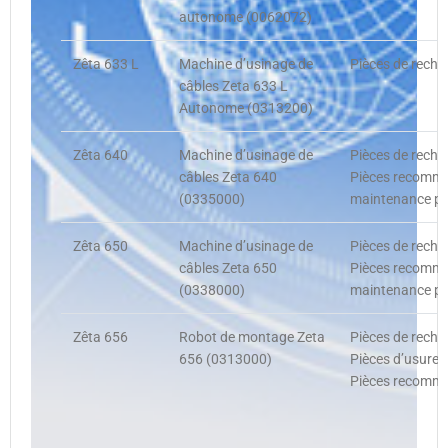
autonome (0062072)
Zêta 633 L
Machine d’usinage de
Pièces de recha
câbles Zeta 633 L
Autonome (0313200)
Zêta 640
Machine d’usinage de
Pièces de recha
câbles Zeta 640
Pièces recomman
(0335000)
maintenance pr
Zêta 650
Machine d’usinage de
Pièces de recha
câbles Zeta 650
Pièces recomman
(0338000)
maintenance pr
Zêta 656
Robot de montage Zeta
Pièces de recha
656 (0313000)
Pièces d’usure,
Pièces recomma