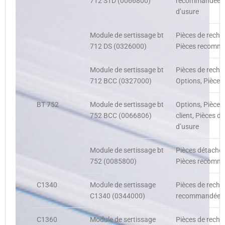
712 STD (0066800)
recommandées, 
d’usure
Module de sertissage bt
Pièces de recha
712 DS (0326000)
Pièces recomman
Module de sertissage bt
Pièces de recha
712 BCC (0327000)
Options, Pièces
BT 752
Module de sertissage bt
Options, Pièce
752 BCC (0066806)
client, Pièces d
d’usure
Module de sertissage bt
Pièces détachée
752 (0085800)
Pièces recomman
C1340
Module de sertissage
Pièces de recha
C1340 (0344000)
recommandées c
C1360
Module de sertissage
Pièces de recha