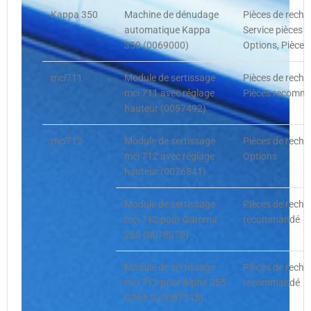
Kappa 350
Machine de dénudage
Pièces de recha
automatique Kappa
Service pièces 
350 (0069000)
Options, Pièces
mci711
Module de sertissage
Pièces de recha
mci 711 avec réglage
Pièces recomma
hauteur (0057492)
mci712
Module de sertissage
Pièces de recha
mci 712 avec réglage
Options
hauteur (0076841)
Module de sertissage
Pièces de recha
mci 712 pour Gamma
recommandé
255 (0078070)
Module de sertissage
Pièces de recha
mci 712 pour Alpha 355
recommandé
G263 S (0087745)