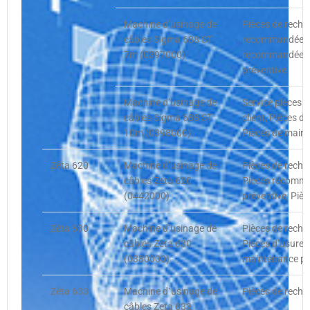
Machine d’usinage de
Pièces de recha
câbles Sigma 688 ST
recommandées, 
7m (0397000)
recommandées c
préventive
Machine d’usinage de
Service pièces
câbles Sigma 688 ST
client, Pièces d
10m (0398000)
Pièces de maint
Zêta 620
Machine d’usinage de
Pièces de recha
câbles Zeta 620
Pièces recomma
(0442000)
préventive, Pièc
Zêta 630
Machine d’usinage de
Pièces de recha
câbles Zeta 630
Pièces d’usure,
(0380000)
maintenance pr
Zêta 633
Machine d`usinage de
Pièces de recha
câbles Zeta 633