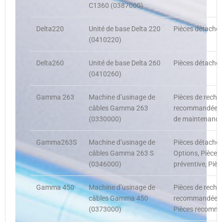
C1360 (0387000)
Delta220
Unité de base Delta 220
Pièces détachée
(0410220)
Delta260
Unité de base Delta 260
Pièces détachée
(0410260)
Gamma 263
Machine d’usinage de
Pièces de rechan
câbles Gamma 263
recommandées, 
(0330000)
de maintenance
Gamma263S
Machine d’usinage de
Pièces détaché
câbles Gamma 263 S
Options, Pièces
(0346000)
préventive, Piè
Gamma 450
Machine d’usinage de
Pièces de recha
câbles Gamma 450
recommandées, 
(0373000)
Pièces recomman