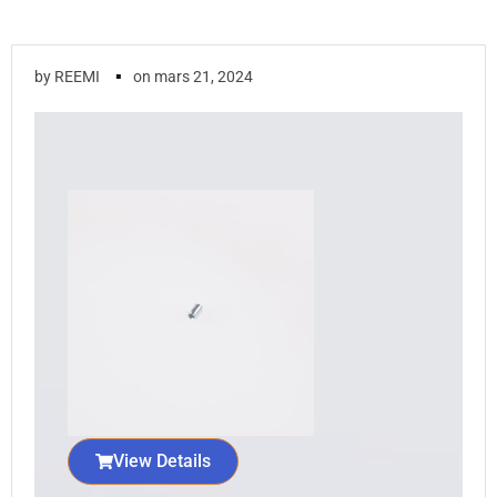
▪
by
REEMI
on
mars 21, 2024
View Details