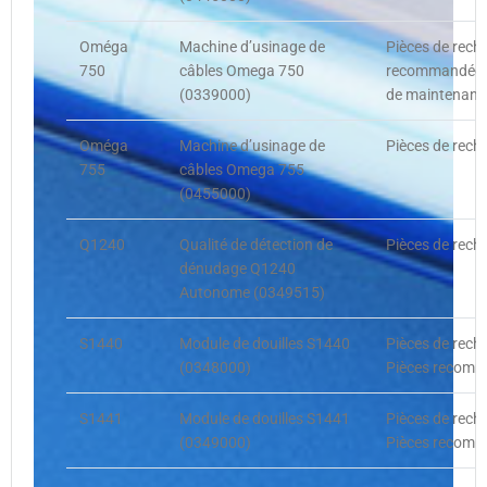
Oméga
Machine d’usinage de
Pièces de recha
750
câbles Omega 750
recommandées,
(0339000)
de maintenance
Oméga
Machine d’usinage de
Pièces de rech
755
câbles Omega 755
(0455000)
Q1240
Qualité de détection de
Pièces de rech
dénudage Q1240
Autonome (0349515)
S1440
Module de douilles S1440
Pièces de rech
(0348000)
Pièces recomma
S1441
Module de douilles S1441
Pièces de rech
(0349000)
Pièces recomma