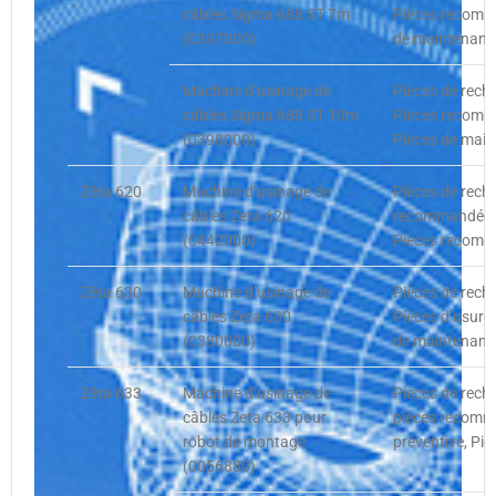
câbles Sigma 688 ST 7m
Pièces recomma
(0397000)
de maintenance
Machine d’usinage de
Pièces de rech
câbles Sigma 688 ST 10m
Pièces recomma
(0398000)
Pièces de main
Zêta 620
Machine d’usinage de
Pièces de recha
câbles Zeta 620
recommandées,
(0442000)
Pièces recomm
Zêta 630
Machine d’usinage de
Pièces de rech
câbles Zeta 630
Pièces d’usure
(0380000)
de maintenance
Zêta 633
Machine d’usinage de
Pièces de recha
câbles Zeta 633 pour
pièces recomm
robot de montage
préventive, Pi
(0056880)