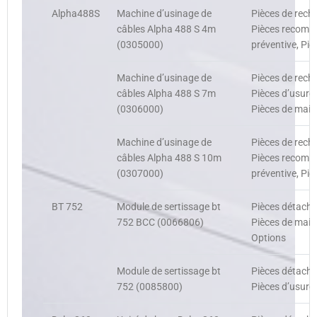
Alpha488S
Machine d’usinage de
Pièces de rech
câbles Alpha 488 S 4m
Pièces recomma
(0305000)
préventive, Piè
Machine d’usinage de
Pièces de rech
câbles Alpha 488 S 7m
Pièces d’usure
(0306000)
Pièces de main
Machine d’usinage de
Pièces de rech
câbles Alpha 488 S 10m
Pièces recomma
(0307000)
préventive, Piè
BT 752
Module de sertissage bt
Pièces détaché
752 BCC (0066806)
Pièces de main
Options
Module de sertissage bt
Pièces détaché
752 (0085800)
Pièces d’usure