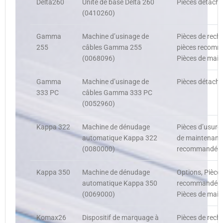
Delta260
Unité de base Delta 260
Pièces détaché
(0410260)
Gamma
Machine d’usinage de
Pièces de recha
255
câbles Gamma 255
pièces recomm
(0068096)
Pièces de main
Gamma
Machine d’usinage de
Pièces détaché
333 PC
câbles Gamma 333 PC
(0052960)
Kappa 322
Machine de dénudage
Pièces d’usure,
automatique Kappa 322
de maintenance
(0080000)
recommandées,
Kappa 350
Machine de dénudage
Options, Pièces
automatique Kappa 350
recommandées 
(0069000)
Pièces de main
Komax26
Dispositif de marquage à
Pièces de recha