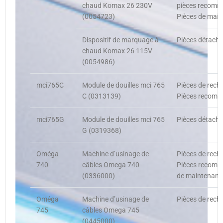
chaud Komax 26 230V
pièces recomm
(0054723)
Pièces de main
Dispositif de marquage à
Pièces détaché
chaud Komax 26 115V
(0054986)
mci765C
Module de douilles mci 765
Pièces de rech
C (0313139)
Pièces recomma
mci765G
Module de douilles mci 765
Pièces détaché
G (0319368)
Oméga
Machine d’usinage de
Pièces de rech
740
câbles Omega 740
Pièces recomma
(0336000)
de maintenance
Oméga
Machine d’usinage de
Pièces de rech
745
câbles Omega 745
(0445000)