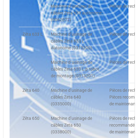
Machine d`usinage de
Pièces de rech
câbles Zeta 633 autonome
(0062072)
Zêta 633 L
Machine d’usinage de
Pièces de rech
câbles Zeta 633 L
Autonome (0313200)
Machine d`usinage de
Pièces de rech
câbles Zeta 633 L p robot
de montage (0313201)
Zêta 640
Machine d’usinage de
Pièces de rech
câbles Zeta 640
Pièces recomma
(0335000)
de maintenance
Zêta 650
Machine d’usinage de
Pièces de recha
câbles Zeta 650
recommandées,
(0338000)
de maintenance