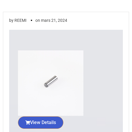
▪
by
REEMI
on
mars 21, 2024
View Details