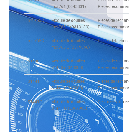
mci761
Module de douilles
Pièces de rechang
mci 761 (0045831)
Pièces recommandé
mci765C
Module de douilles
Pièces de rechang
mci 765 C (0313139)
Pièces recommandé
mci765G
Module de douilles
Pièces détachées,
mci 765 G (0319368)
S1440
Module de douilles
Pièces de rechang
S1440 (0348000)
Pièces recommandé
S1441
Module de douilles
Pièces de rechang
S1441 (0349000)
Pièces recommandée
S1441G
Module de douilles
Des pièces de rec
S1441 G (0369000)