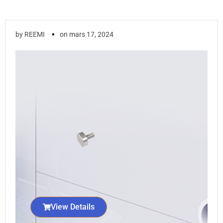
▪
by
REEMI
on
mars 17, 2024
View Details