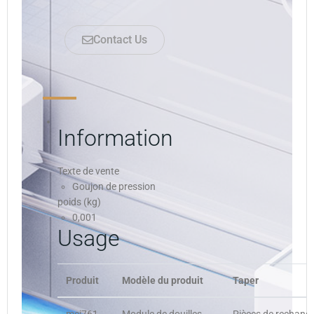
Contact Us
Information
Texte de vente
Goujon de pression
poids (kg)
0,001
Usage
Produit
Modèle du produit
Taper