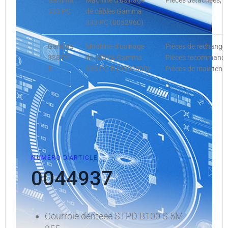
Gamma
Machine d’usinage
Pièces détachées, P
333 PC
de câbles Gamma
333 PC (0052960)
Gamma
Machine d’usinage
Pièces de rechange
333 PC-
de câbles Gamma
Pièces recommandées
B
333 PC-B (0302000)
Pièces de maintena
NUMÉRO D'ARTICLE
0044937
Courroie denteée STPD B100 S 5M