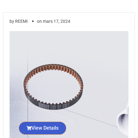
▪
by
REEMI
on
mars 17, 2024
View Details