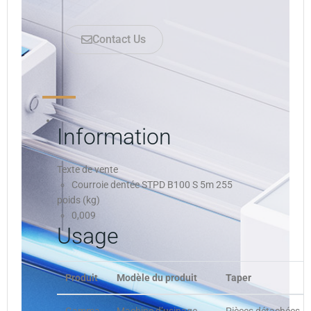
Contact Us
Information
Texte de vente
Courroie dentée STPD B100 S 5m 255
poids (kg)
0,009
Usage
Produit
Modèle du produit
Taper