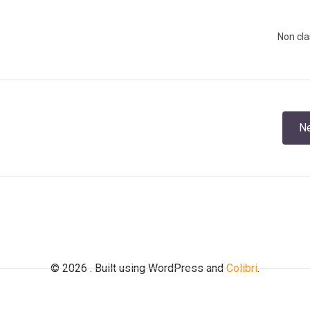
Non cl
Navigation
Ne
de
l’article
© 2026 . Built using WordPress and
Colibri
.