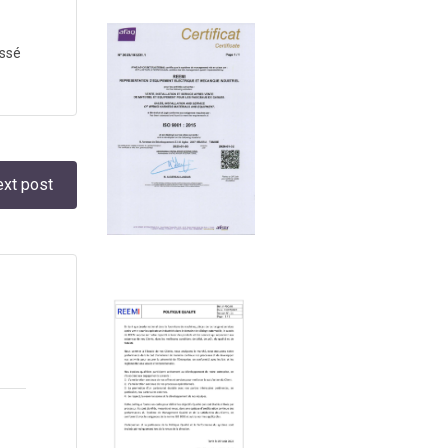
assé
xt post