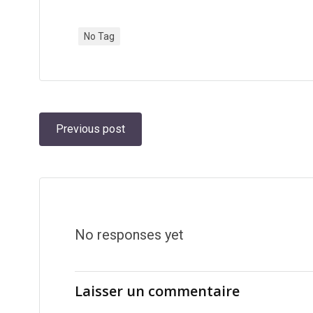
No Tag
Navigation
Previous post
de
l’article
No responses yet
Laisser un commentaire