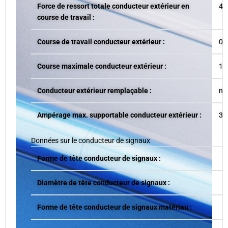
Force de ressort totale conducteur extérieur en
4 
course de travail :
Course de travail conducteur extérieur :
0.
Course maximale conducteur extérieur :
1.
Conducteur extérieur remplaçable :
no
Ampérage max. supportable conducteur extérieur :
3 
Données sur le conducteur de signaux
Forme de tête conducteur de signaux :
Diamètre de tête conducteur de signaux :
Forme de tête conducteur de signaux matériau :