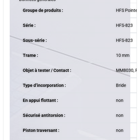
Groupe de produits :
HFS Pointes
Série :
HFS-823
Sous-série :
HFS-823
Trame :
10 mm
Objet à tester / Contact :
MM8030, P
Type d’incorporation :
Bride
En appui flottant :
non
Sécurisé antitorsion :
non
Piston traversant :
non