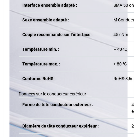
Interface ensemble adapté :
SMA 50 oh
Sexe ensemble adapté :
M Conducteu
Couple recommandé sur l’interface :
45 cNm
Température min. :
– 40 °C
Température max. :
+ 80 °C
Conforme RoHS :
RoHS-3;6c
Données sur le conducteur extérieur
Forme de tête conducteur extérieur :
43
en
Diamètre de tête conducteur extérieur :
2.