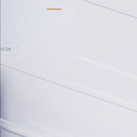
ct Us