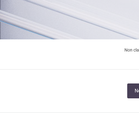
Non cl
N