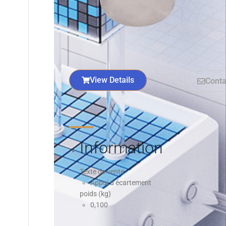
View Details
Conta
Information
Texte de vente
Appui d’écartement
poids (kg)
0,100