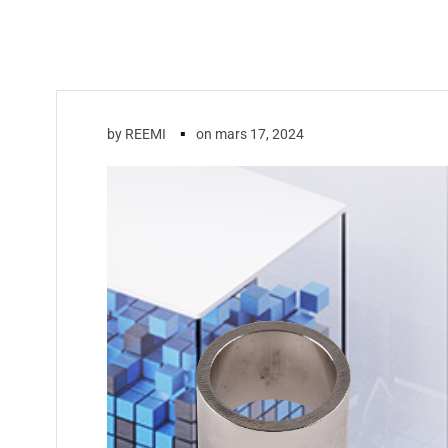
▪
by
REEMI
on
mars 17, 2024