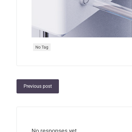
No Tag
Previous post
No responses yet