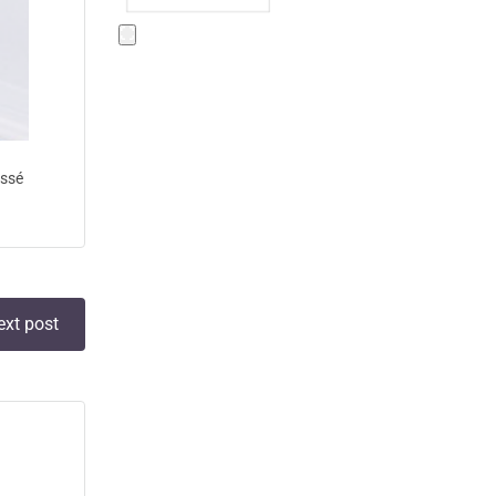
assé
ext post