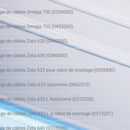
age de câbles Omega 750 (0339000)
age de câbles Omega 755 (0455000)
ge de câbles Zeta 620 (0442000)
ge de câbles Zeta 630 (0380000)
ge de câbles Zeta 633 pour robot de montage (0056880)
age de câbles Zeta 633 autonome (0062072)
ge de câbles Zeta 633 L Autonome (0313200)
ge de câbles Zeta 633 L p robot de montage (0313201)
ge de câbles Zeta 640 (0335000)