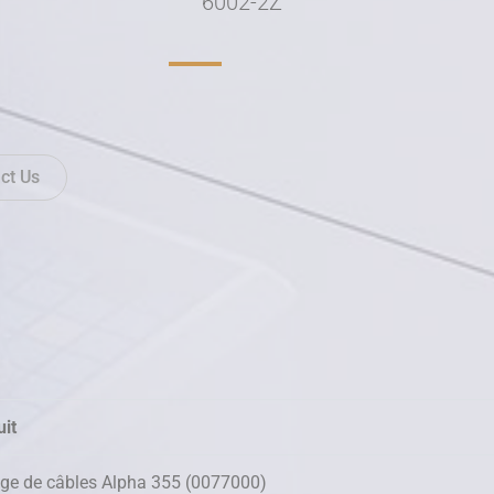
6002-2Z
ct Us
it
ge de câbles Alpha 355 (0077000)