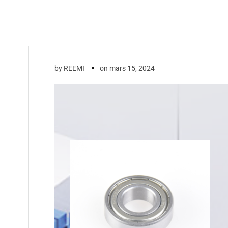
▪
by
REEMI
on
mars 15, 2024