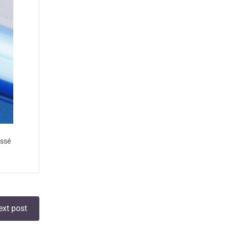
assé
ext post