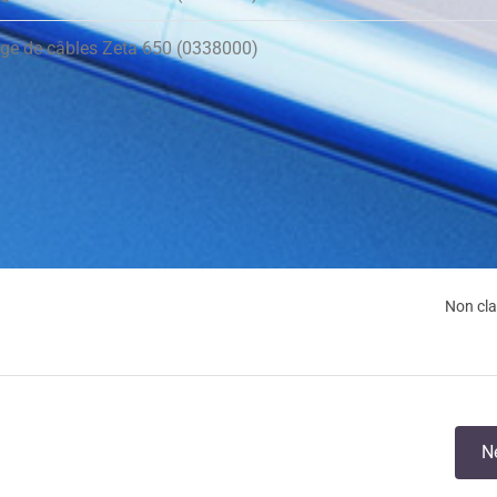
ge de câbles Zeta 650 (0338000)
Non cl
N