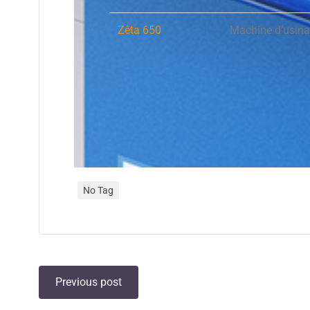
Zêta 650
Machine d’usina
No Tag
Previous post