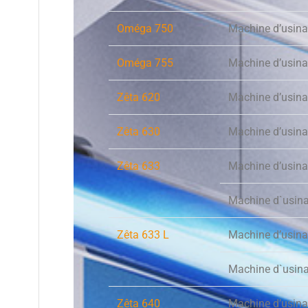
Oméga 750
Machine d’usin
Oméga 755
Machine d’usin
Zêta 620
Machine d’usina
Zêta 630
Machine d’usina
Zêta 633
Machine d’usina
Machine d`usin
Zêta 633 L
Machine d’usina
Machine d`usina
Zêta 640
Machine d’usina