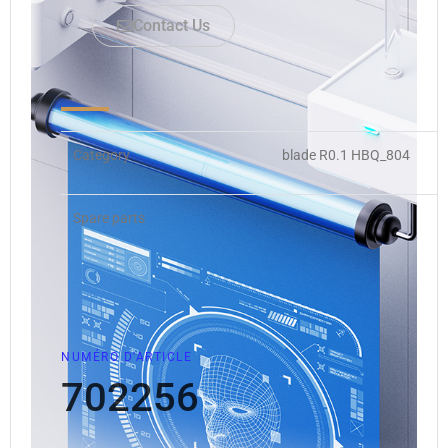
Contact Us
Category
blade R0.1 HBQ_804
Spare parts
NUMÉRO D'ARTICLE
702256