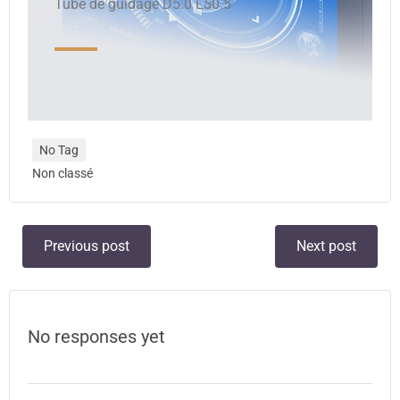
Tube de guidage D5.0 L50.5
No Tag
Non classé
Previous post
Next post
No responses yet