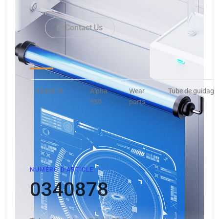
Contact Us
0340878
Alpha
Wear
Tube de guidage
550
parts
NUMÉRO D'ARTICLE
0340878