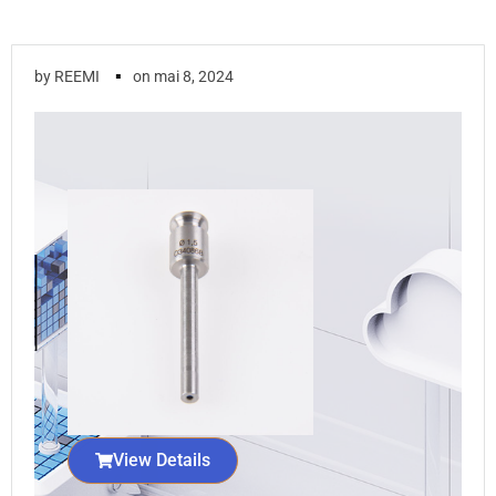
▪
by
REEMI
on
mai 8, 2024
View Details