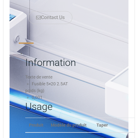
Contact Us
Information
Texte de vente
Fusible 5×20 2.5AT
poids (kg)
0,001
Usage
Produit
Modèle du produit
Taper