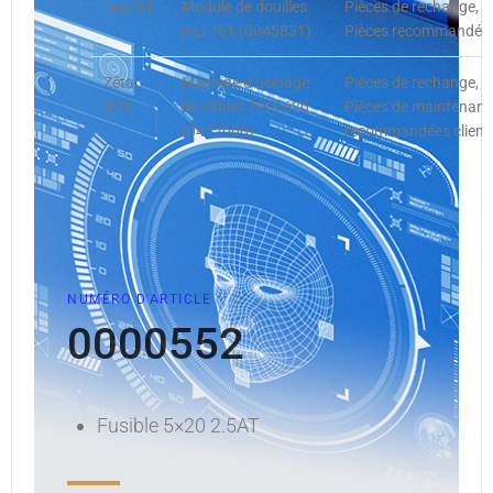
mci761
Module de douilles
Pièces de rechange, 
mci 761 (0045831)
Pièces recommandées 
Zêta
Machine d’usinage
Pièces de rechange, 
620
de câbles Zeta 620
Pièces de maintenance
(0442000)
recommandées client,
NUMÉRO D'ARTICLE
0000552
Fusible 5×20 2.5AT