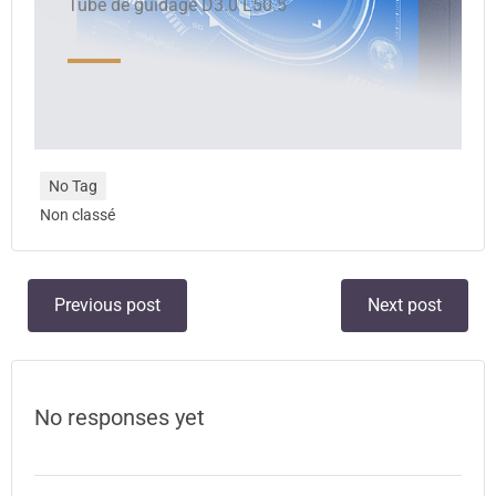
Tube de guidage D3.0 L50.5
No Tag
Non classé
Previous post
Next post
No responses yet