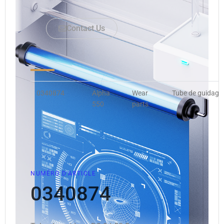
Contact Us
0340874
Alpha
Wear
Tube de guidage
550
parts
NUMÉRO D'ARTICLE
0340874