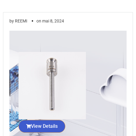
▪
by
REEMI
on
mai 8, 2024
View Details