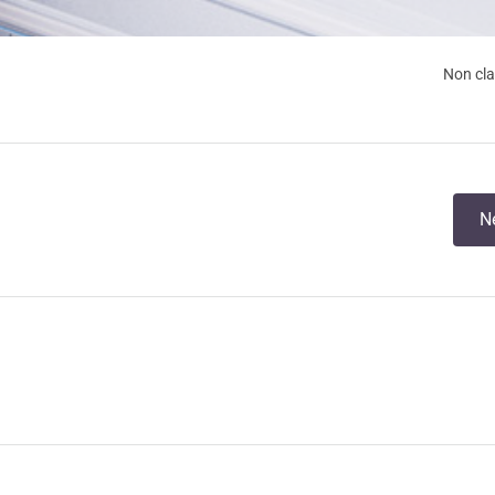
Non cl
N