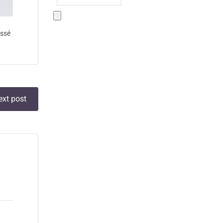
assé
ext post