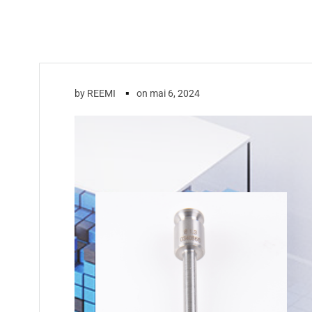
▪
by
REEMI
on
mai 6, 2024