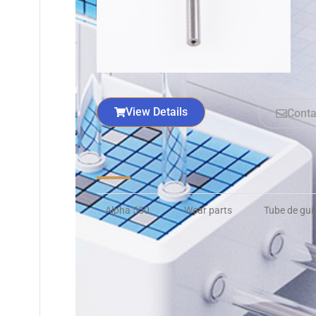
View Details
Conta
Alpha 550
Wear parts
Tube de gui