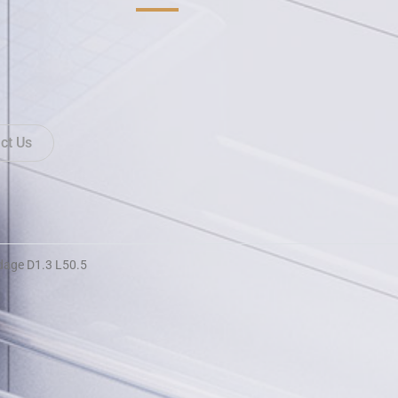
ct Us
dage D1.3 L50.5