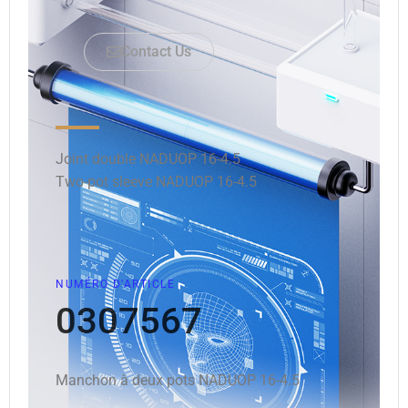
Contact Us
Joint double NADUOP 16-4.5
Two-pot sleeve NADUOP 16-4.5
NUMÉRO D'ARTICLE
0307567
Manchon à deux pots NADUOP 16-4.5