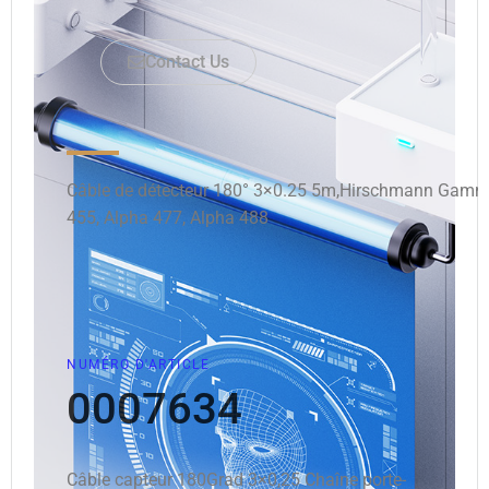
Contact Us
Câble de détecteur 180° 3×0.25 5m,Hirschmann Gamma
455, Alpha 477, Alpha 488
NUMÉRO D'ARTICLE
0007634
Câble capteur 180Grad 3×0,25 Chaîne porte-