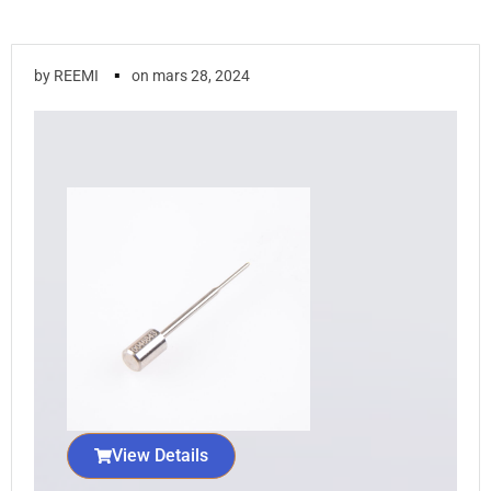
▪
by
REEMI
on
mars 28, 2024
View Details