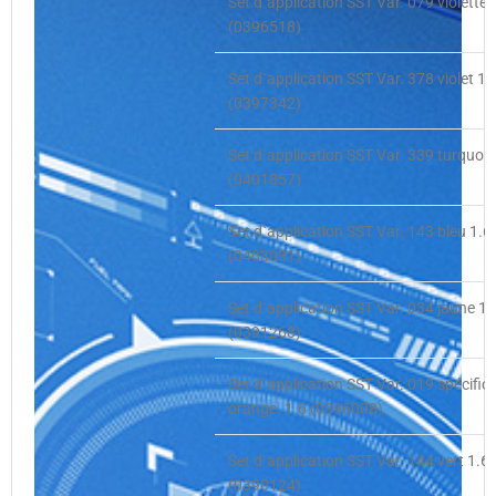
Set d`application SST Var. 079 violette 
(0396518)
Set d`application SST Var. 378 violet 1.
(0397342)
Set d`application SST Var. 339 turquois
(0401857)
Set d`application SST Var. 143 bleu 1.6
(0403031)
Set d`application SST Var. 034 jaune 1.
(0391268)
Set d`application SST Var. 019 spécific
orange. 1.6 (0396008)
Set d`application SST Var. 144 vert 1.6
(0390124)