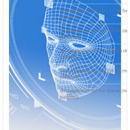
Set d`application SST Var. 144 vert fon
(0390126)
Set d`application SST Var. 144 vert clair
(0390184)
Set d`application SST Var. 258 bleu clai
(0392985)
Set d`application SST Var. 028 vert/ma
(0400354)
Set d`application SST Var. 028 vert/ma
(0400360)