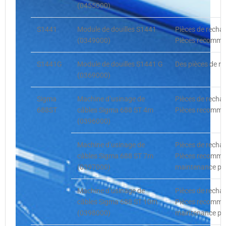
(0455000)
S1441
Module de douilles S1441
Pièces de recha
(0349000)
Pièces recomman
S1441G
Module de douilles S1441 G
Des pièces de r
(0369000)
Sigma
Machine d’usinage de
Pièces de recha
688ST
câbles Sigma 688 ST 4m
Pièces recomman
(0396000)
Machine d’usinage de
Pièces de recha
câbles Sigma 688 ST 7m
Pièces recommand
(0397000)
maintenance pré
Machine d’usinage de
Pièces de recha
câbles Sigma 688 ST 10m
Pièces recommand
(0398000)
maintenance pré