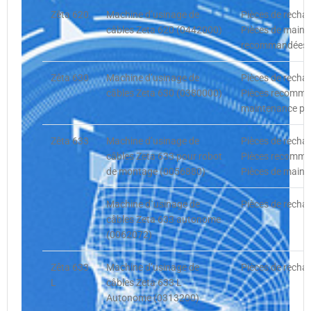
Zêta 620
Machine d’usinage de
Pièces de recha
câbles Zeta 620 (0442000)
Pièces de maint
recommandées cl
Zêta 630
Machine d’usinage de
Pièces de recha
câbles Zeta 630 (0380000)
Pièces recommand
maintenance pré
Zêta 633
Machine d’usinage de
Pièces de recha
câbles Zeta 633 pour robot
Pièces recommand
de montage (0056880)
Pièces de maint
Machine d`usinage de
Pièces de rechan
câbles Zeta 633 autonome
(0062072)
Zêta 633
Machine d’usinage de
Pièces de rechan
L
câbles Zeta 633 L
Autonome (0313200)