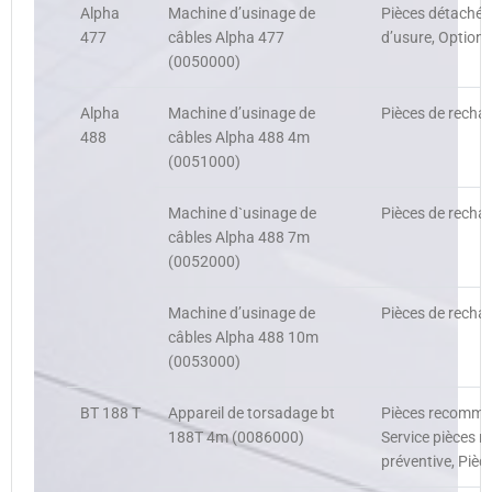
Alpha
Machine d’usinage de
Pièces détachée
477
câbles Alpha 477
d’usure, Options
(0050000)
Alpha
Machine d’usinage de
Pièces de rechan
488
câbles Alpha 488 4m
(0051000)
Machine d`usinage de
Pièces de rechan
câbles Alpha 488 7m
(0052000)
Machine d’usinage de
Pièces de rechan
câbles Alpha 488 10m
(0053000)
BT 188 T
Appareil de torsadage bt
Pièces recomman
188T 4m (0086000)
Service pièces 
préventive, Pièc