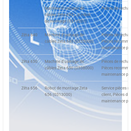
Machine d`usinage de
Pièces de rechan
câbles Zeta 633 L p robot
de montage (0313201)
Zêta 640
Machine d’usinage de
Pièces de recha
câbles Zeta 640 (0335000)
Pièces recommand
maintenance pré
Zêta 650
Machine d’usinage de
Pièces de recha
câbles Zeta 650 (0338000)
Pièces recommand
maintenance pré
Zêta 656
Robot de montage Zeta
Service pièces
656 (0313000)
client, Pièces d
maintenance pré