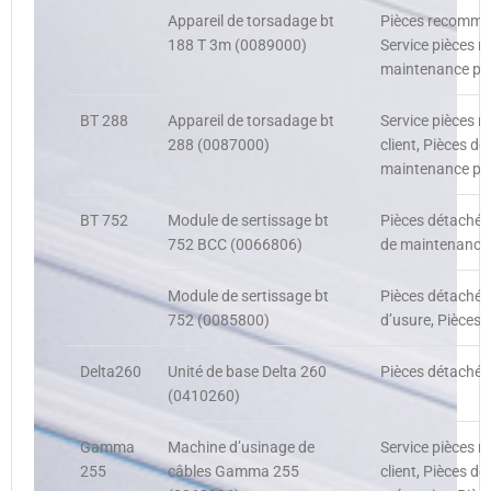
Appareil de torsadage bt
Pièces recomman
188 T 3m (0089000)
Service pièces 
maintenance pré
BT 288
Appareil de torsadage bt
Service pièces
288 (0087000)
client, Pièces d
maintenance pré
BT 752
Module de sertissage bt
Pièces détachée
752 BCC (0066806)
de maintenance 
Module de sertissage bt
Pièces détachée
752 (0085800)
d’usure, Pièces
Delta260
Unité de base Delta 260
Pièces détachées
(0410260)
Gamma
Machine d’usinage de
Service pièces
255
câbles Gamma 255
client, Pièces d