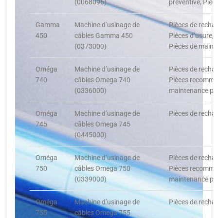
(0068096)
préventive, Pièc
Gamma
Machine d’usinage de
Pièces de recha
450
câbles Gamma 450
Pièces d’usure, 
(0373000)
Pièces de maint
Oméga
Machine d’usinage de
Pièces de recha
740
câbles Omega 740
Pièces recommand
(0336000)
maintenance pré
Oméga
Machine d’usinage de
Pièces de rechan
745
câbles Omega 745
(0445000)
Oméga
Machine d’usinage de
Pièces de recha
750
câbles Omega 750
Pièces recommand
(0339000)
maintenance pré
Oméga
Machine d’usinage de
Pièces de rechan
755
câbles Omega 755