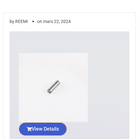
▪
by
REEMI
on
mars 22, 2024
View Details