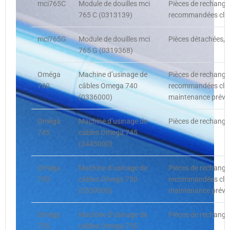
mci765C
Module de douilles mci
Pièces de rechange
765 C (0313139)
recommandées clie
mci765G
Module de douilles mci
Pièces détachées, 
765 G (0319368)
Oméga
Machine d’usinage de
Pièces de rechange
740
câbles Omega 740
recommandées clien
(0336000)
maintenance préve
Oméga
Machine d’usinage de
Pièces de rechange,
745
câbles Omega 745
(0445000)
Oméga
Machine d’usinage de
Pièces de rechange
750
câbles Omega 750
recommandées clien
(0339000)
maintenance préve
Oméga
Machine d’usinage de
Pièces de rechange,
755
câbles Omega 755