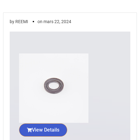
▪
by
REEMI
on
mars 22, 2024
View Details