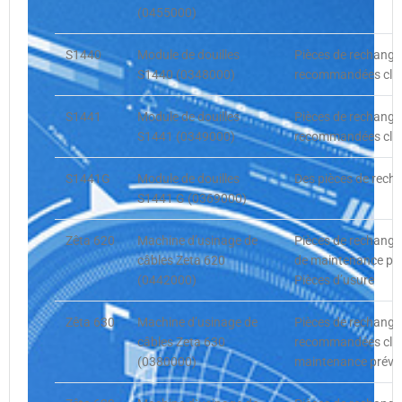
(0455000)
S1440
Module de douilles
Pièces de rechange
S1440 (0348000)
recommandées clie
S1441
Module de douilles
Pièces de rechange
S1441 (0349000)
recommandées clien
S1441G
Module de douilles
Des pièces de rech
S1441 G (0369000)
Zêta 620
Machine d’usinage de
Pièces de rechange
câbles Zeta 620
de maintenance pré
(0442000)
Pièces d’usure
Zêta 630
Machine d’usinage de
Pièces de rechange
câbles Zeta 630
recommandées clien
(0380000)
maintenance préve