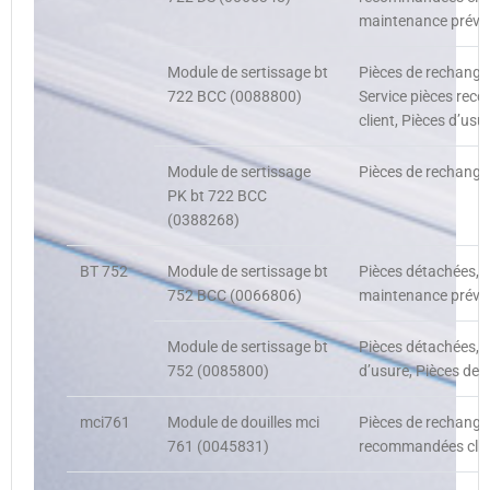
maintenance préven
Module de sertissage bt
Pièces de rechange
722 BCC (0088800)
Service pièces re
client, Pièces d’usu
Module de sertissage
Pièces de rechange,
PK bt 722 BCC
(0388268)
BT 752
Module de sertissage bt
Pièces détachées, 
752 BCC (0066806)
maintenance préven
Module de sertissage bt
Pièces détachées, 
752 (0085800)
d’usure, Pièces de
mci761
Module de douilles mci
Pièces de rechange
761 (0045831)
recommandées clie