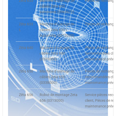
Zêta 633
Machine d`usinage de
Pièces de rechange,
câbles Zeta 633
autonome (0062072)
Zêta 633
Machine d’usinage de
Pièces de rechange,
L
câbles Zeta 633 L
Autonome (0313200)
Zêta 640
Machine d’usinage de
Pièces de rechange
câbles Zeta 640
recommandées clien
(0335000)
maintenance préve
Zêta 650
Machine d’usinage de
Pièces de rechange
câbles Zeta 650
recommandées clien
(0338000)
maintenance préve
Zêta 656
Robot de montage Zeta
Service pièces re
656 (0313000)
client, Pièces de re
maintenance préve