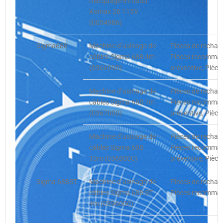
marquage à chaud
Komax 26 115V
(0054986)
Sigma688
Machine d’usinage de
Pièces de rechan
câbles Sigma 688 4m
Pièces recommand
(0366000)
préventive, Pièce
Machine d’usinage de
Pièces de rechan
câbles Sigma 688 7m
Pièces recommand
(0367000)
préventive, Pièce
Machine d’usinage de
Pièces de rechan
câbles Sigma 688
Pièces recommand
10m (0368000)
préventive, Pièce
Sigma 688ST
Machine d’usinage de
Pièces de rechan
câbles Sigma 688 ST
Pièces recommand
4m (0396000)