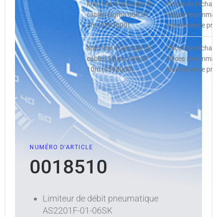
Machine d’usinage de
Pièces de rechan
câbles Sigma 688 ST
Pièces recommand
7m (0397000)
maintenance prév
Machine d’usinage de
Pièces de rechan
câbles Sigma 688 ST
Pièces recommand
10m (0398000)
maintenance prév
NUMÉRO D'ARTICLE
0018510
Limiteur de débit pneumatique
AS2201F-01-06SK