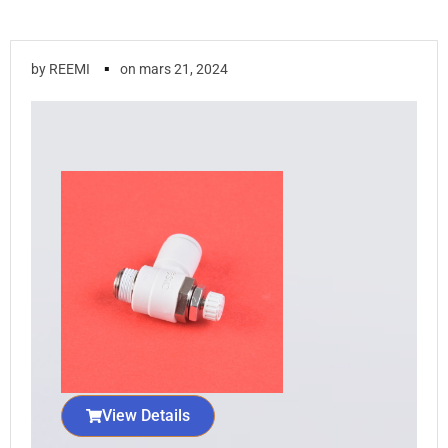
▪
by
REEMI
on
mars 21, 2024
View Details