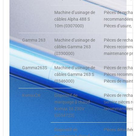
Machine d’usinage de
Pièces de rechang
câbles Alpha 488 S
recommandées, P
10m (0307000)
Pièces d’usure, 
Gamma 263
Machine d’usinage de
Pièces de rechan
câbles Gamma 263
Pièces recommand
(0330000)
maintenance pré
Gamma263S
Machine d’usinage de
Pièces de rechan
câbles Gamma 263 S
Pièces recommand
(0346000)
Pièces de mainte
Komax26
Dispositif de
Pièces de rechan
marquage à chaud
Service pièces r
Komax 26 230V
recommandées cli
(0054723)
Dispositif de
Pièces détachées