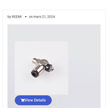
▪
by
REEMI
on
mars 21, 2024
View Details