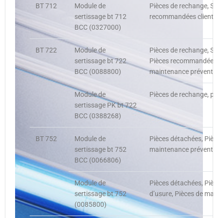
BT 712
Module de
Pièces de rechange, S
sertissage bt 712
recommandées client, P
BCC (0327000)
BT 722
Module de
Pièces de rechange, S
sertissage bt 722
Pièces recommandées cl
BCC (0088800)
maintenance préventi
Module de
Pièces de rechange, pi
sertissage PK bt 722
BCC (0388268)
BT 752
Module de
Pièces détachées, Pièc
sertissage bt 752
maintenance préventive
BCC (0066806)
Module de
Pièces détachées, Piè
sertissage bt 752
d’usure, Pièces de mai
(0085800)