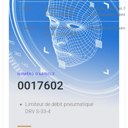
S1441
Module de douilles
Pièces de rechange, S
S1441 (0349000)
recommandées client, 
S1441G
Module de douilles
Des pièces de rechang
S1441 G (0369000)
NUMÉRO D'ARTICLE
0017602
Limiteur de débit pneumatique
DRV S-33-4