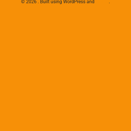
© 2026 . Built using WordPress and
Colibri
.