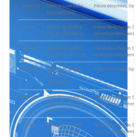
Delta260
Unité de base Delta
Pièces détachées, Opti
260 (0410260)
mci761
Module de douilles
Pièces de rechange, S
mci 761 (0045831)
recommandées client, 
mci765C
Module de douilles
Pièces de rechange, S
mci 765 C (0313139)
recommandées client, 
mci765G
Module de douilles
Pièces détachées, Opt
mci 765 G
(0319368)
mci792
Disp. de montage de
Pièces de rechange, S
manchons mci 792
Pièces d’usure, Pièce
(0081202)
S1440
Module de douilles
Pièces de rechange, S
S1440 (0348000)
recommandées client, 