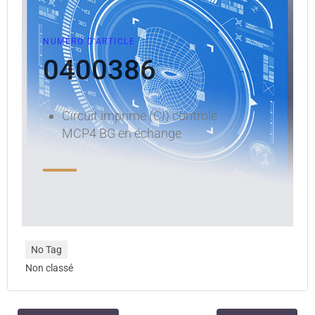
NUMÉRO D'ARTICLE
0400386
Circuit imprime (CI) controle
MCP4 BG en échange
No Tag
Non classé