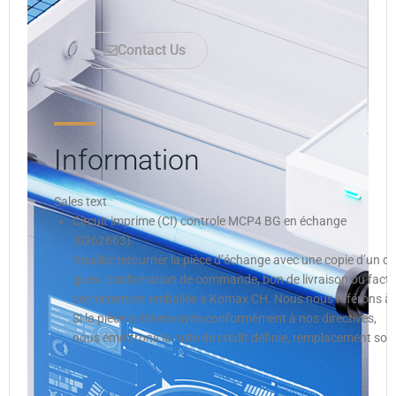
Contact Us
Information
Sales text
Circuit imprime (CI) controle MCP4 BG en échange
(0362663)
Veuillez retourner la pièce d’échange avec une copie d’un
(p.ex. confirmation de commande, bon de livraison ou factur
correctement emballée à Komax CH. Nous nous référons à no
Si la pièce a été envoyée conformément à nos directives,
nous émettrons la note de crédit définie, remplacement sous