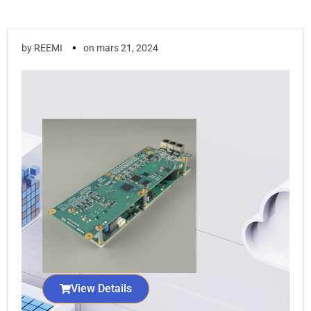
▪
by
REEMI
on
mars 21, 2024
View Details