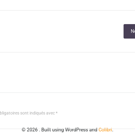
N
ligatoires sont indiqués avec
*
© 2026 . Built using WordPress and
Colibri
.