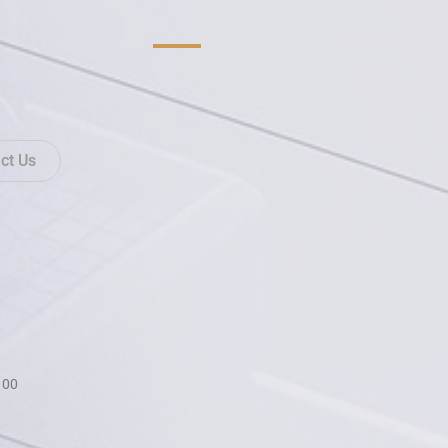
ct Us
100