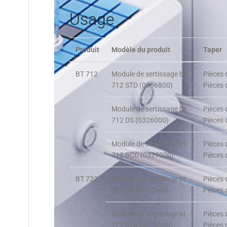
Usage
Produit
Modèle du produit
Taper
BT 712
Module de sertissage bt
Pièces 
712 STD (0066800)
Pièces 
Module de sertissage bt
Pièces 
712 DS (0326000)
Pièces 
Module de sertissage bt
Pièces 
712 BCC (0327000)
Pièces 
BT 722
Module de sertissage bt
Pièces 
722 DS (0065348)
Pièces 
Module de sertissage bt
Pièces 
722 STD (0073030)
Pièces 