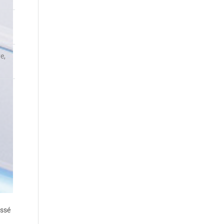
e,
assé