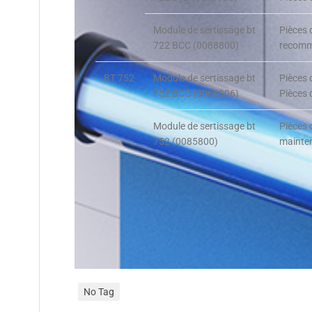
Module de sertissage bt
Pièces 
722 BCC (0088800)
recomma
BT 752
Module de sertissage bt
Pièces 
752 BCC (0066806)
Pièces 
Module de sertissage bt
Pièces 
752 (0085800)
mainten
No Tag