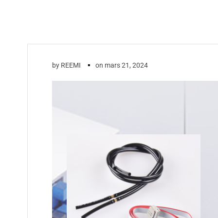
▪
by
REEMI
on
mars 21, 2024