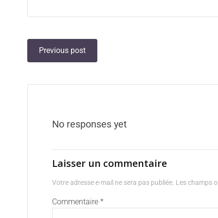
Previous post
No responses yet
Laisser un commentaire
Votre adresse e-mail ne sera pas publiée.
Les champs ob
Commentaire
*