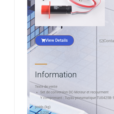
View Details
Conta
Information
Texte de vente
Set de conversion DC-Moteur et recourment
Y comprenant : Tuyau pneumatique TU0425B-
poids (kg)
0,236