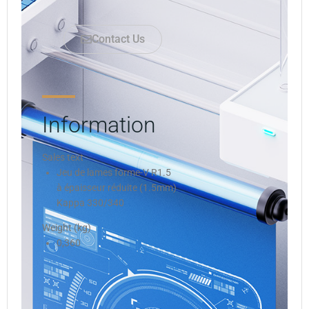
Contact Us
Information
Sales text
Jeu de lames forme-V R1.5
à épaisseur réduite (1.5mm)
Kappa 330/340
Weight (kg)
0,360