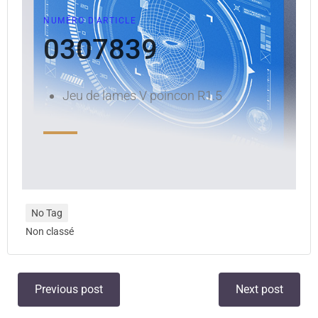
NUMÉRO D'ARTICLE
0307839
Jeu de lames V poincon R1.5
No Tag
Non classé
Previous post
Next post