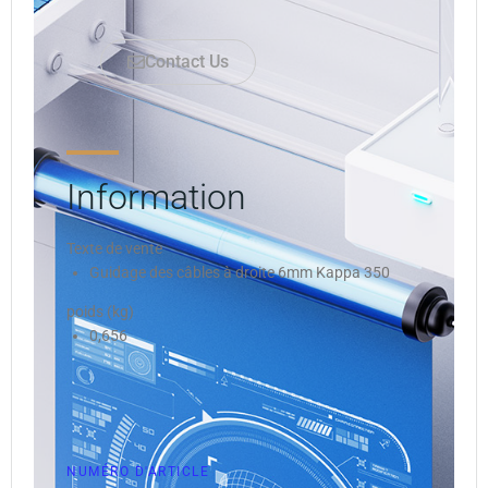
Contact Us
Information
Texte de vente
Guidage des câbles à droite 6mm Kappa 350
poids (kg)
0,656
NUMÉRO D'ARTICLE