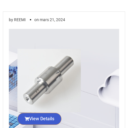
▪
by
REEMI
on
mars 21, 2024
View Details