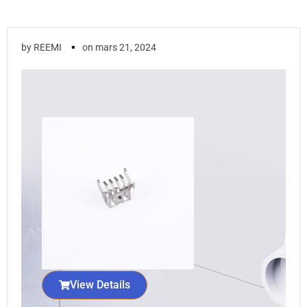
▪
by
REEMI
on
mars 21, 2024
View Details