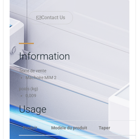
Contact Us
Information
Texte de vente
Machoire MIM 2
poids (kg)
0,009
Usage
Produit
Modèle du produit
Taper