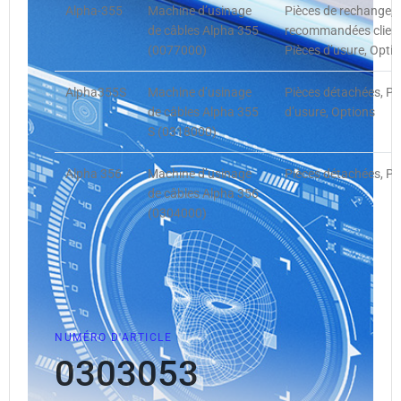
Alpha-355
Machine d’usinage
Pièces de rechange, 
de câbles Alpha 355
recommandées client,
(0077000)
Pièces d’usure, Opti
Alpha355S
Machine d’usinage
Pièces détachées, Pi
de câbles Alpha 355
d’usure, Options
S (0318000)
Alpha 356
Machine d’usinage
Pièces détachées, Pi
de câbles Alpha 356
(0304000)
NUMÉRO D'ARTICLE
0303053