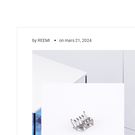
▪
by
REEMI
on
mars 21, 2024