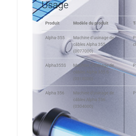
Usage
Produit
Modèle du produit
T
Alpha-355
Machine d’usinage de
P
câbles Alpha 355
c
(0077000)
Alpha355S
Machine d’usinage de
P
câbles Alpha 355 S
(0318000)
Alpha 356
Machine d’usinage de
P
câbles Alpha 356
(0304000)