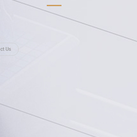
ct Us