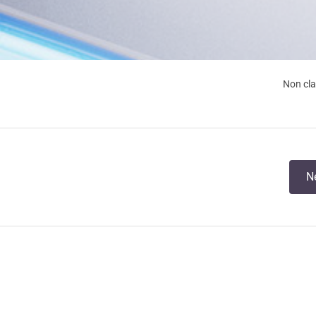
Non cl
N