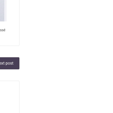
assé
ext post