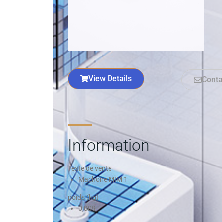
View Details
Conta
Information
Texte de vente
Machoire MIM 1
poids (kg)
0,009