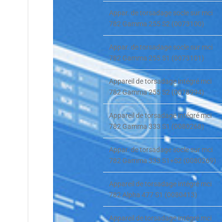
Appar. de torsadage socle sur mci
782 Gamma 255 S2 (0073100)
Appar. de torsadage socle sur mci
782 Gamma 255 S1 (0073101)
Appareil de torsadage intégré mci
782 Gamma 255 S2 (0078994)
Appareil de torsadage intégré mci
782 Gamma 333 S1 (0080268)
Appar. de torsadage socle sur mci
782 Gamma 333 S1+S2 (0080269)
Appareil de torsadage intégré mci
782 Alpha 477 S1 (0080413)
Appareil de torsadage intégré mci