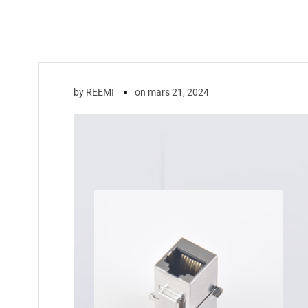
▪
by
REEMI
on
mars 21, 2024