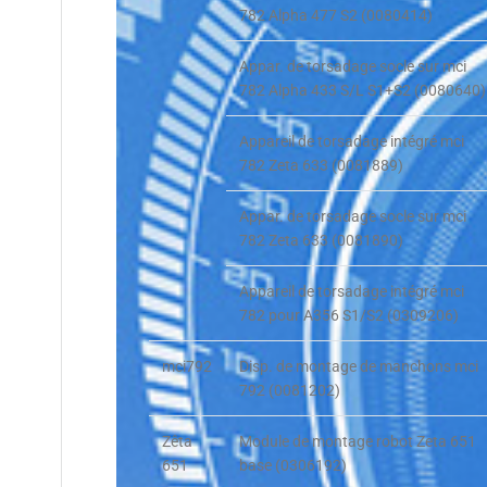
782 Alpha 477 S2 (0080414)
Appar. de torsadage socle sur mci
782 Alpha 433 S/L S1+S2 (0080640)
Appareil de torsadage intégré mci
782 Zeta 633 (0081889)
Appar. de torsadage socle sur mci
782 Zeta 633 (0081890)
Appareil de torsadage intégré mci
782 pour A356 S1/S2 (0309206)
mci792
Disp. de montage de manchons mci
792 (0081202)
Zêta
Module de montage robot Zeta 651
651
base (0306192)