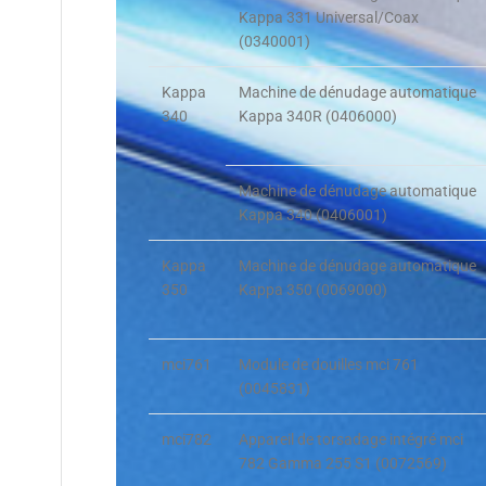
Kappa 331 Universal/Coax
(0340001)
Kappa
Machine de dénudage automatique
340
Kappa 340R (0406000)
Machine de dénudage automatique
Kappa 340 (0406001)
Kappa
Machine de dénudage automatique
350
Kappa 350 (0069000)
mci761
Module de douilles mci 761
(0045831)
mci782
Appareil de torsadage intégré mci
782 Gamma 255 S1 (0072569)