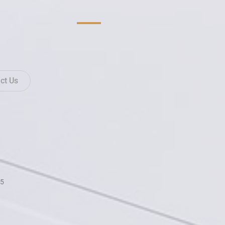
ct Us
T5