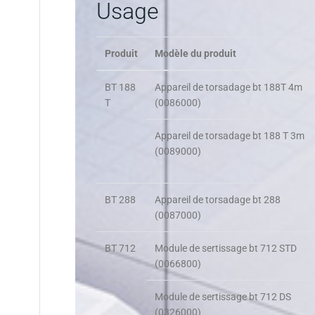
Usage
Produit
Modèle du produit
BT 188
Appareil de torsadage bt 188T 4m
T
(0086000)
Appareil de torsadage bt 188 T 3m
(0089000)
BT 288
Appareil de torsadage bt 288
(0087000)
BT 712
Module de sertissage bt 712 STD
(0066800)
Module de sertissage bt 712 DS
(0326000)