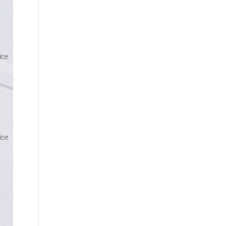
ice
ice