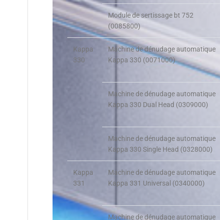
Module de sertissage bt 752
(0085800)
Kappa
Machine de dénudage automatique
330
Kappa 330 (0071000)
Machine de dénudage automatique
Kappa 330 Dual Head (0309000)
Machine de dénudage automatique
Kappa 330 Single Head (0328000)
Kappa
Machine de dénudage automatique
331
Kappa 331 Universal (0340000)
Machine de dénudage automatique