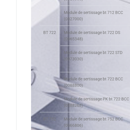
Module de sertissage bt 712 BCC
(0327000)
BT 722
Module de sertissage bt 722 DS
(0065348)
Module de sertissage bt 722 STD
(0073030)
Module de sertissage bt 722 BCC
(0088800)
Module de sertissage PK bt 722 BCC
(0388268)
BT 752
Module de sertissage bt 752 BCC
(0066806)