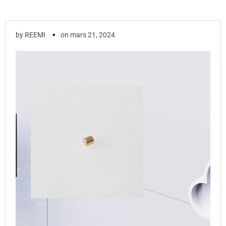
▪
by
REEMI
on
mars 21, 2024