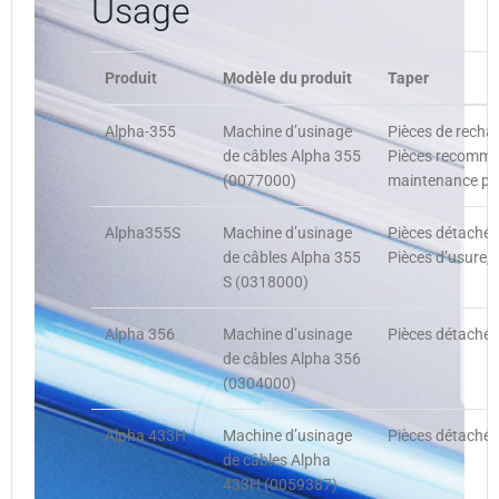
Usage
Produit
Modèle du produit
Taper
Alpha-355
Machine d’usinage
Pièces de recha
de câbles Alpha 355
Pièces recomman
(0077000)
maintenance pré
Alpha355S
Machine d’usinage
Pièces détachée
de câbles Alpha 355
Pièces d’usure,
S (0318000)
Alpha 356
Machine d’usinage
Pièces détachée
de câbles Alpha 356
(0304000)
Alpha 433H
Machine d’usinage
Pièces détachée
de câbles Alpha
433H (0059387)