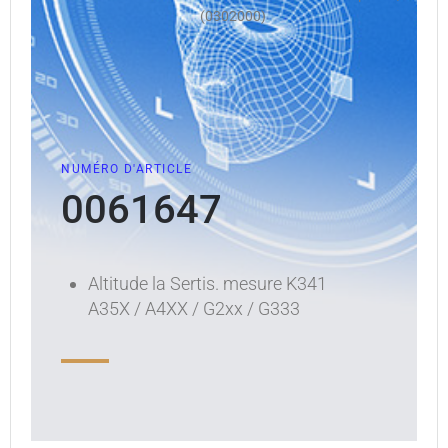
(0302000)
NUMÉRO D'ARTICLE
0061647
Altitude la Sertis. mesure K341
A35X / A4XX / G2xx / G333