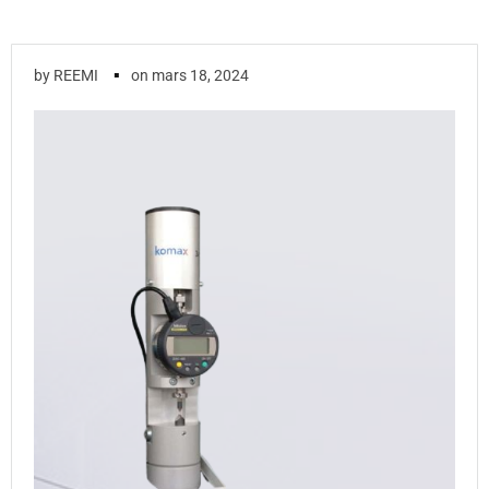
▪
by
REEMI
on
mars 18, 2024