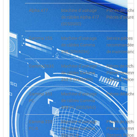
Alpha 477
Machine d’usinage
Pièces détachée
de câbles Alpha 477
Pièces d’usure,
(0050000)
Gamma 255
Machine d’usinage
Service pièces 
de câbles Gamma
recommandées cl
255 (0068096)
de maintenance 
Gamma263S
Machine d’usinage
Pièces de recha
de câbles Gamma
Pièces recomman
263 S (0346000)
Options, Pièces
Gamma 333
Machine d’usinage
Pièces détachée
PC
de câbles Gamma
333 PC (0052960)
Gamma 333
Machine d’usinage
Pièces de recha
PC-B
de câbles Gamma
Pièces recomman
333 PC-B
Options, Pièces