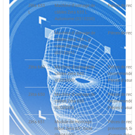
Zêta 633
Machine d’usinage de
Pièces de rech
L
câbles Zeta 633 L
Autonome (0313200)
Machine d`usinage de
Pièces de rech
câbles Zeta 633 L p
robot de montage
(0313201)
Zêta 640
Machine d’usinage de
Pièces de rech
câbles Zeta 640
recommandées,
(0335000)
Pièces d’usure
Zêta 650
Machine d’usinage de
Pièces de rech
câbles Zeta 650
recommandées,
(0338000)
Pièces d’usure
Zêta 651
Module de montage
Pièces de rec
robot Zeta 651 base
préventive, Se