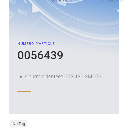
(0306192)
d’usure, Pièce
NUMÉRO D'ARTICLE
0056439
Courroie denteée GT3 180-3MGT-9
No Tag