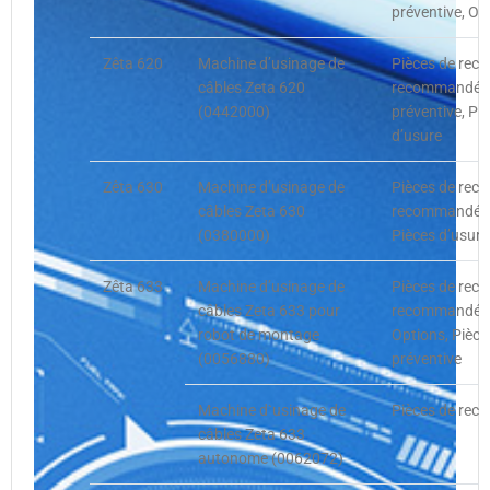
préventive, Op
Zêta 620
Machine d’usinage de
Pièces de rech
câbles Zeta 620
recommandées
(0442000)
préventive, Pi
d’usure
Zêta 630
Machine d’usinage de
Pièces de rech
câbles Zeta 630
recommandées,
(0380000)
Pièces d’usure
Zêta 633
Machine d’usinage de
Pièces de rech
câbles Zeta 633 pour
recommandées,
robot de montage
Options, Pièce
(0056880)
préventive
Machine d`usinage de
Pièces de rech
câbles Zeta 633
autonome (0062072)