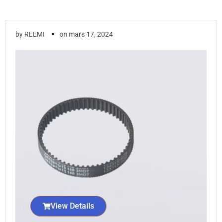
▪
by
REEMI
on
mars 17, 2024
View Details