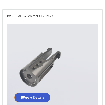
▪
by
REEMI
on
mars 17, 2024
View Details