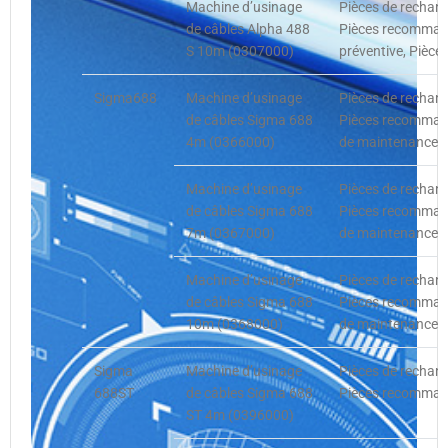
Machine d’usinage
Pièces de rechan
de câbles Alpha 488
Pièces recommand
S 10m (0307000)
préventive, Pièce
Sigma688
Machine d’usinage
Pièces de rechan
de câbles Sigma 688
Pièces recommandé
4m (0366000)
de maintenance p
Machine d’usinage
Pièces de rechan
de câbles Sigma 688
Pièces recommandé
7m (0367000)
de maintenance p
Machine d’usinage
Pièces de rechan
de câbles Sigma 688
Pièces recommandé
10m (0368000)
de maintenance p
Sigma
Machine d’usinage
Pièces de rechan
688ST
de câbles Sigma 688
Pièces recommandé
ST 4m (0396000)