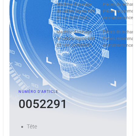
Machine d’usinage
Pièces de rechan
de câbles Sigma 688
Pièces recommandé
ST 7m (0397000)
de maintenance p
Machine d’usinage
Pièces de rechan
de câbles Sigma 688
Pièces recommandé
ST 10m (0398000)
de maintenance p
NUMÉRO D'ARTICLE
0052291
Tête