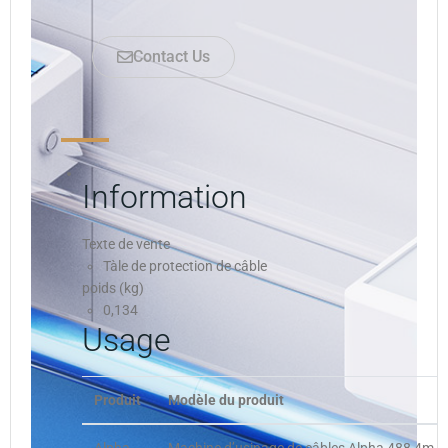
Contact Us
Information
Texte de vente
Tàle de protection de câble
poids (kg)
0,134
Usage
Produit
Modèle du produit