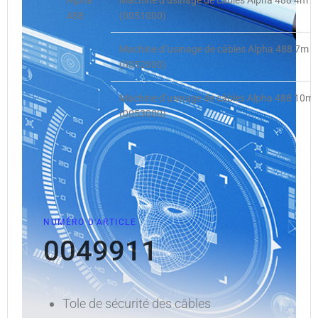
Alpha
Machine d’usinage de câbles Alpha 488 4m
488
(0051000)
Machine d`usinage de câbles Alpha 488 7m
(0052000)
Machine d’usinage de câbles Alpha 488 10m
(0053000)
NUMÉRO D'ARTICLE
0049911
Tole de sécurité des câbles