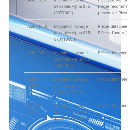
Alpha-355
Machine d’usinage
Pièces de rechan
de câbles Alpha 355
Pièces recommand
(0077000)
préventive, Pièce
Alpha355S
Machine d’usinage
Pièces détachées,
de câbles Alpha 355
Pièces d’usure, O
S (0318000)
Alpha 356
Machine d’usinage
Pièces détachées,
de câbles Alpha 356
(0304000)
Alpha
Machine d’usinage
Pièces détachées,
433H
de câbles Alpha
433H (0059387)
Gamma
Machine d’usinage
Pièces détachées,
333 PC
de câbles Gamma
333 PC (0052960)