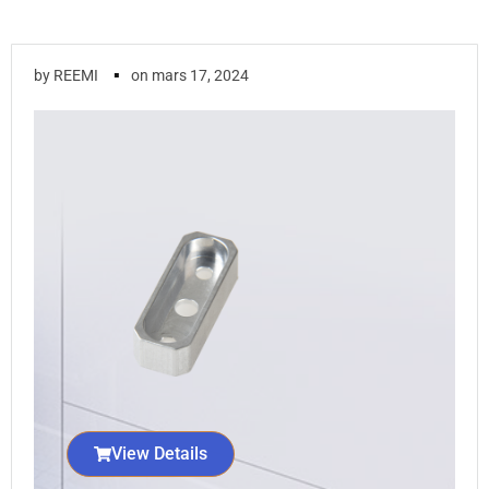
▪
by
REEMI
on
mars 17, 2024
View Details