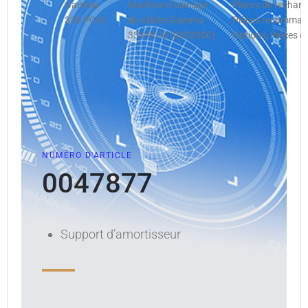
Gamma
Machine d’usinage
Pièces de rechan
333 PC-B
de câbles Gamma
Pièces recommandé
333 PC-B (0302000)
Options, Pièces d
NUMÉRO D'ARTICLE
0047877
Support d’amortisseur