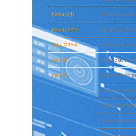
Komax341
Altitude la Ser
Komax 341-I
Altitude la Sert
Tube M1650
Imprimante de t
mci761
Module de douil
mci782
Appareil de tor
Appar. de torsa
Appar. de torsa
Appareil de tor
Appareil de tor