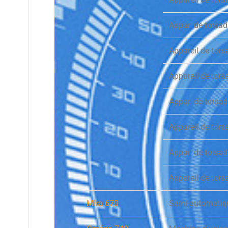
Appar. de tors
Appareil de tor
Appareil de tor
Appar. de torsa
Appareil de tor
Appar. de torsa
Appareil de tor
Mira 670
Semi-automatiq