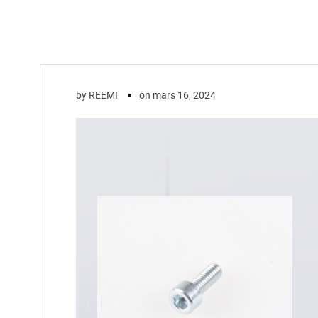
▪
by
REEMI
on
mars 16, 2024