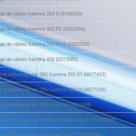
age de câbles Gamma 263 S (0346000)
age de câbles Gamma 333 PC (0052960)
age de câbles Gamma 333 PC-B (0302000)
age de câbles Gamma 450 (0373000)
ge et d’étamage ioc 785 Gamma 333 S1 (0077435)
ge et d’étamage ioc 785 Gamma 333 S2 (0077535)
ge et d’étamage ioc 785 Zeta 633 (0081888)
e et d’étamage ioc 785-droite Alpha 356 C.1 (0302598)
ge et d’étamage ioc 785 Alpha 356 S2 (0302599)