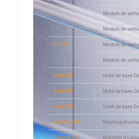
Module de serti
Module de serti
BT 752
Module de serti
Module de serti
Delta220
Unité de base D
Delta240
Unité de base D
Delta260
Unité de base D
Gamma 255
Machine d’usin
Gamma 263
Machine d’usin