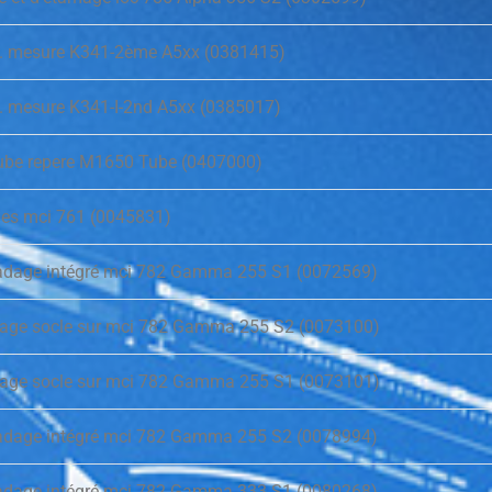
tis. mesure K341-2ème A5xx (0381415)
is. mesure K341-I-2nd A5xx (0385017)
ube repere M1650 Tube (0407000)
les mci 761 (0045831)
sadage intégré mci 782 Gamma 255 S1 (0072569)
dage socle sur mci 782 Gamma 255 S2 (0073100)
dage socle sur mci 782 Gamma 255 S1 (0073101)
sadage intégré mci 782 Gamma 255 S2 (0078994)
sadage intégré mci 782 Gamma 333 S1 (0080268)