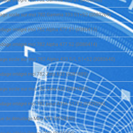
adage socle sur mci 782 Gamma 333 S1+S2 (0080269)
sadage intégré mci 782 Alpha 477 S1 (0080413)
sadage intégré mci 782 Alpha 477 S2 (0080414)
dage socle sur mci 782 Alpha 433 S/L S1+S2 (0080640)
sadage intégré mci 782 Zeta 633 (0081889)
dage socle sur mci 782 Zeta 633 (0081890)
sadage intégré mci 782 pour A356 S1/S2 (0309206)
ue de dénudage Mira 670 (0552840)