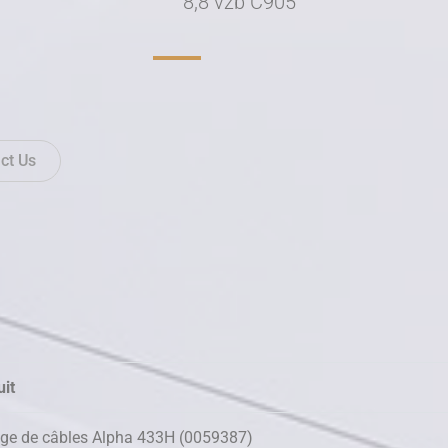
8,8 vzb C905
ct Us
it
ge de câbles Alpha 433H (0059387)