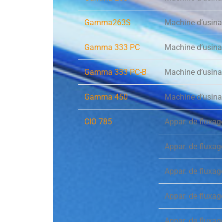
Gamma263S
Machine d’usin
Gamma 333 PC
Machine d’usin
Gamma 333 PC-B
Machine d’usin
Gamma 450
Machine d’usin
CIO 785
Appar. de fluxa
Appar. de fluxa
Appar. de fluxa
Appar. de fluxag
Appar. de fluxa