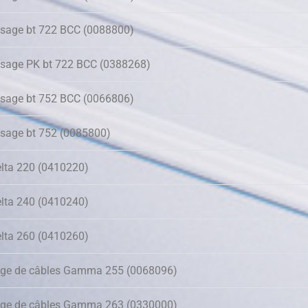
ssage bt 722 BCC (0088800)
ssage PK bt 722 BCC (0388268)
ssage bt 752 BCC (0066806)
ssage bt 752 (0085800)
elta 220 (0410220)
elta 240 (0410240)
elta 260 (0410260)
age de câbles Gamma 255 (0068096)
age de câbles Gamma 263 (0330000)