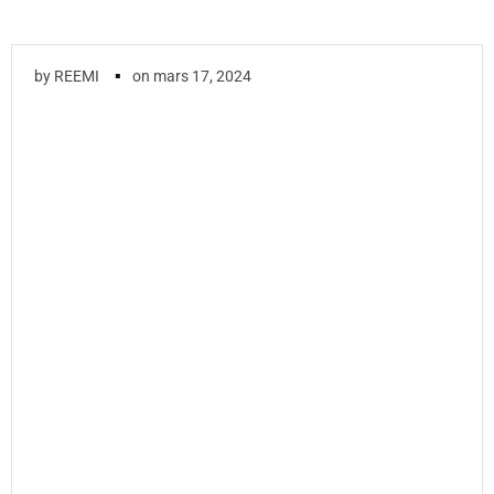
▪
by
REEMI
on
mars 17, 2024