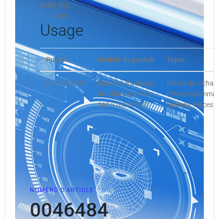
poids (kg)
0,105
Usage
Produit
Modèle du produit
Taper
Gamma263S
Machine d’usinage
Pièces de rechan
de câbles Gamma
Pièces recommand
263 S (0346000)
Options, Pièces 
NUMÉRO D'ARTICLE
0046484