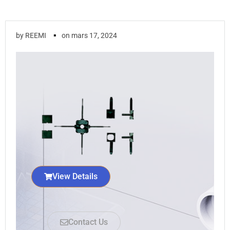
▪
by
REEMI
on
mars 17, 2024
View Details
Contact Us