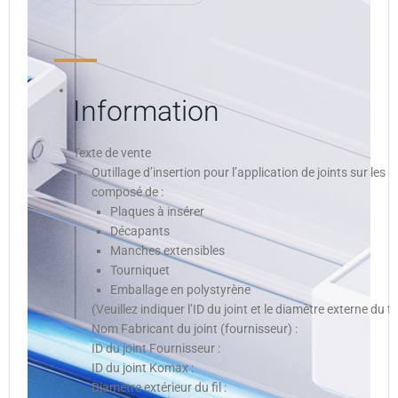
Information
Texte de vente
Outillage d’insertion pour l’application de joints sur les 
composé de :
Plaques à insérer
Décapants
Manches extensibles
Tourniquet
Emballage en polystyrène
(Veuillez indiquer l’ID du joint et le diamètre externe du fil
Nom Fabricant du joint (fournisseur) :
ID du joint Fournisseur :
ID du joint Komax :
Diamètre extérieur du fil :