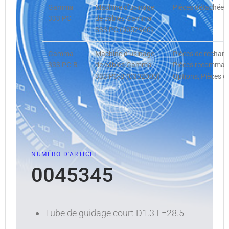
Gamma
Machine d’usinage
Pièces détachées,
333 PC
de câbles Gamma
333 PC (0052960)
Gamma
Machine d’usinage
Pièces de rechan
333 PC-B
de câbles Gamma
Pièces recommandé
333 PC-B (0302000)
Options, Pièces d
NUMÉRO D'ARTICLE
0045345
Tube de guidage court D1.3 L=28.5