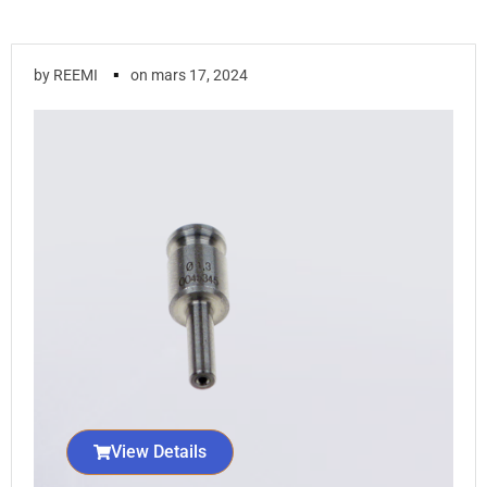
▪
by
REEMI
on
mars 17, 2024
View Details