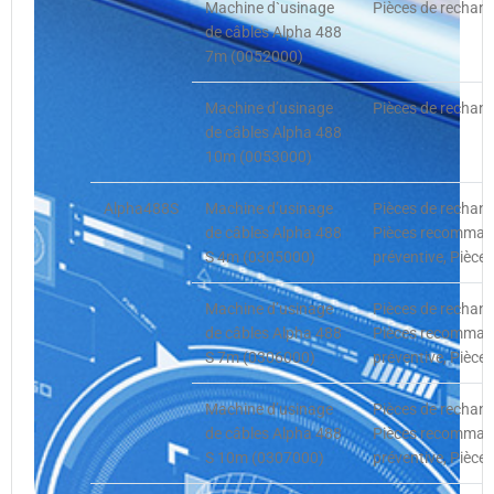
Machine d`usinage
Pièces de rechang
de câbles Alpha 488
7m (0052000)
Machine d’usinage
Pièces de rechang
de câbles Alpha 488
10m (0053000)
Alpha488S
Machine d’usinage
Pièces de rechan
de câbles Alpha 488
Pièces recommand
S 4m (0305000)
préventive, Pièce
Machine d’usinage
Pièces de rechan
de câbles Alpha 488
Pièces recommand
S 7m (0306000)
préventive, Pièce
Machine d’usinage
Pièces de rechan
de câbles Alpha 488
Pièces recommand
S 10m (0307000)
préventive, Pièce