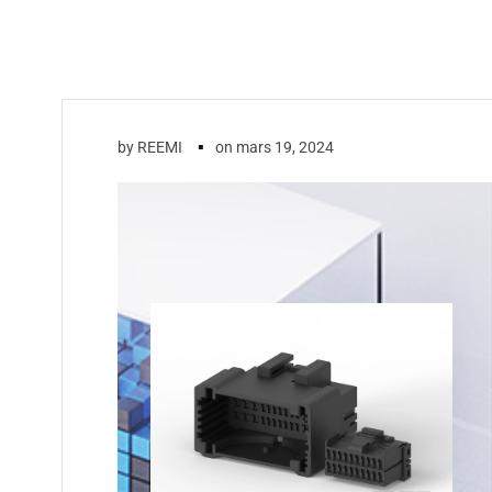
▪
by
REEMI
on
mars 19, 2024