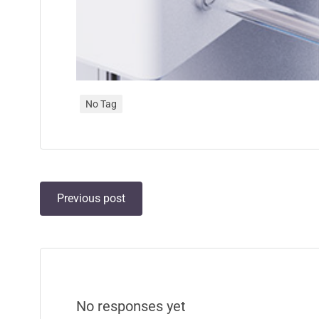
No Tag
Previous post
No responses yet