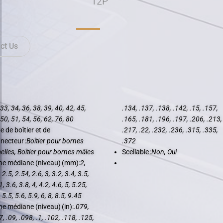
12P
ct Us
 33, 34, 36, 38, 39, 40, 42, 45,
.134, .137, .138, .142, .15, .157,
 50, 51, 54, 56, 62, 76, 80
.165, .181, .196, .197, .206, .213,
e de boîtier et de
.217, .22, .232, .236, .315, .335,
necteur :
Boîtier pour bornes
.372
elles, Boîtier pour bornes mâles
Scellable :
Non, Oui
ne médiane (niveau) (mm):
2,
 2.5, 2.54, 2.6, 3, 3.2, 3.4, 3.5,
, 3.6, 3.8, 4, 4.2, 4.6, 5, 5.25,
 5.5, 5.6, 5.9, 6, 8, 8.5, 9.45
ne médiane (niveau) (in):
.079,
, .09, .098, .1, .102, .118, .125,