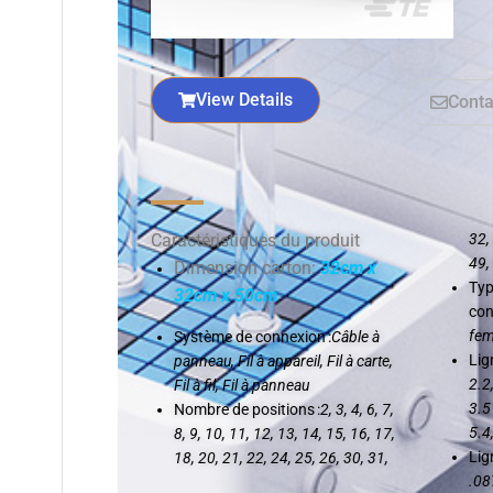
View Details
Conta
Caractéristiques du produit
32,
49,
Dimension carton:
32cm x
Typ
32cm x 50cm
con
fem
Système de connexion :
Câble à
Lig
panneau, Fil à appareil, Fil à carte,
2.2,
Fil à fil, Fil à panneau
3.51
Nombre de positions :
2, 3, 4, 6, 7,
5.4,
8, 9, 10, 11, 12, 13, 14, 15, 16, 17,
Lig
18, 20, 21, 22, 24, 25, 26, 30, 31,
.087