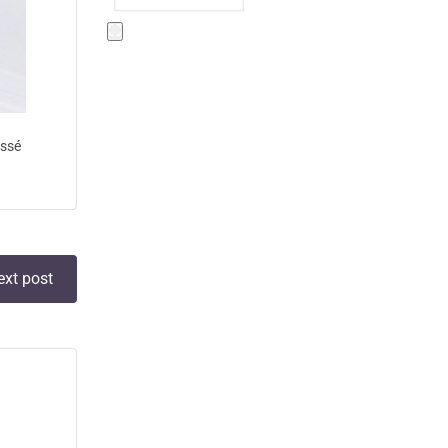
assé
ext post