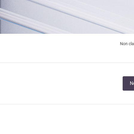
Non cl
N