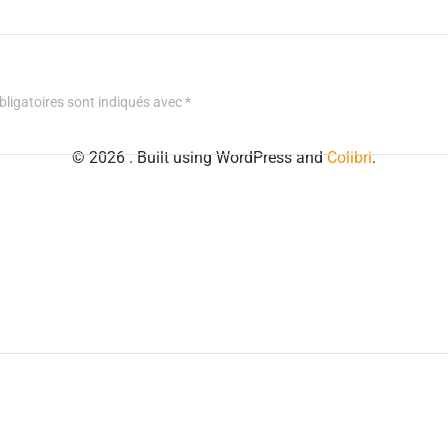
ligatoires sont indiqués avec
*
© 2026 . Built using WordPress and
Colibri
.