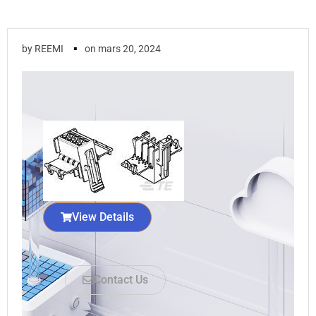
▪
by
REEMI
on
mars 20, 2024
View Details
Contact Us