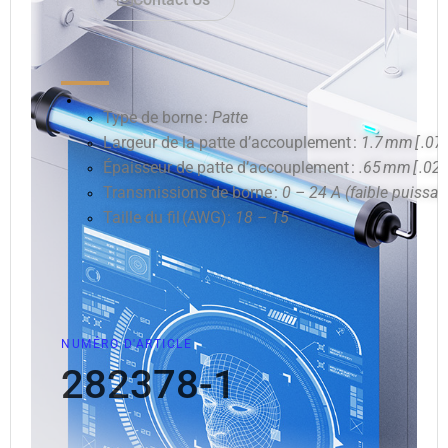
Type de borne :
Patte
Largeur de la patte d’accouplement :
1.7 mm [ .07 
Épaisseur de patte d’accouplement :
.65 mm [ .025
Transmissions de borne :
0 – 24 A (faible puissan
Taille du fil (AWG):
18 – 15
NUMÉRO D'ARTICLE
282378-1