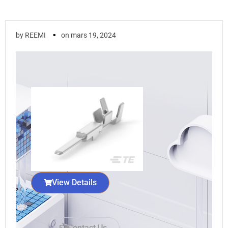
▪
by
REEMI
on
mars 19, 2024
View Details
Contact Us