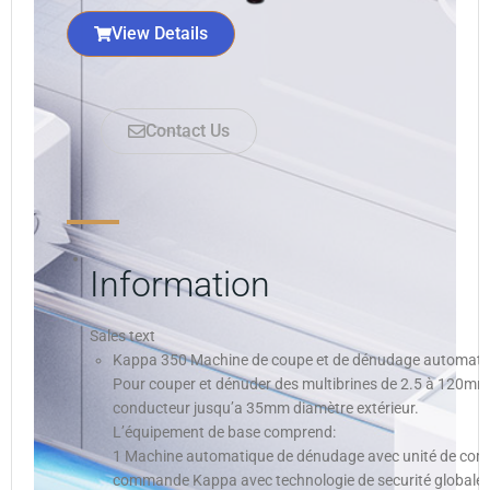
View Details
Contact Us
Information
Sales text
Kappa 350 Machine de coupe et de dénudage automati
Pour couper et dénuder des multibrines de 2.5 à 120mm2
conducteur jusqu’a 35mm diamètre extérieur.
L’équipement de base comprend:
1 Machine automatique de dénudage avec unité de comm
commande Kappa avec technologie de securité globale