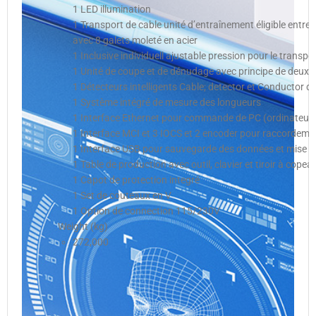
1 LED illumination
1 Transport de cable unité d’entraînement éligible entre
avec 8 galets moleté en acier
1 Inclusive individuell ajustable pression pour le transp
1 Unité de coupe et de dénudage avec principe de deux 
1 Détecteurs intelligents Cable; detector et Conductor d
1 Système intégré de mesure des longueurs
1 Interface Ethernet pour commande de PC (ordinateur) 
1 Interface MCI et 3 IOCS et 2 encoder pour raccordeme
1 Interface USB pour sauvegarde des données et mise à j
1 Table de production avec outil, clavier et tiroir à copea
1 Capot de protection integré
1 Set de couteaux en V
1 Option de connection 115/230V
Weight (kg)
272,000