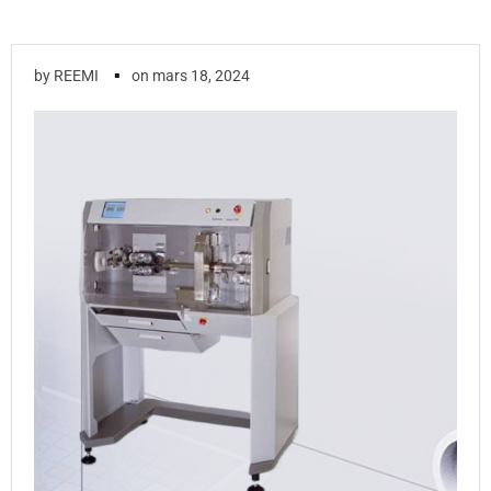
▪
by
REEMI
on
mars 18, 2024