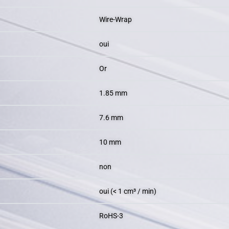
Wire-Wrap
oui
Or
1.85 mm
7.6 mm
10 mm
non
oui (< 1 cm³ / min)
RoHS-3