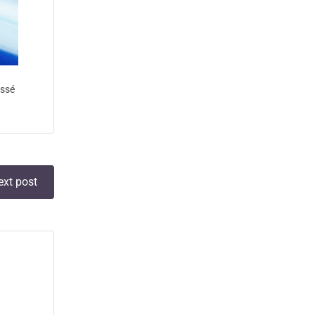
assé
ext post