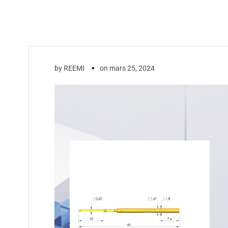
▪
by
REEMI
on
mars 25, 2024