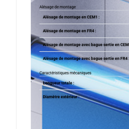
Alésage de montage
Alésage de montage en CEM1 :
Alésage de montage en FR4 :
Alésage de montage avec bague sertie en CEM
Alésage de montage avec bague sertie en FR4 
Caractéristiques mécaniques
Longueur totale :
Diamètre extérieur :