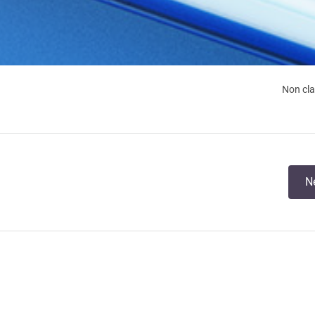
Non cl
N