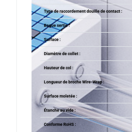
Type de raccordement douille de contact :
Bague sertie :
Surface :
Diamètre de collet :
Hauteur de col :
Longueur de broche Wire-Wrap :
Surface moletée :
Étanche au vide :
Conforme RoHS :