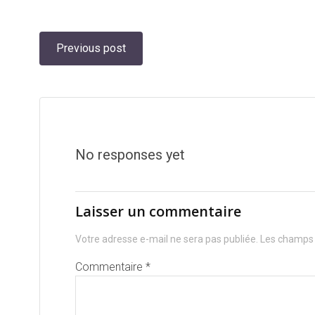
Navigation
Previous post
de
l’article
No responses yet
Laisser un commentaire
Votre adresse e-mail ne sera pas publiée.
Les champs 
Commentaire
*