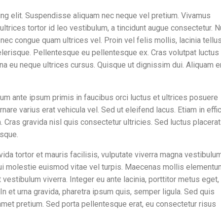
ing elit. Suspendisse aliquam nec neque vel pretium. Vivamus
rices tortor id leo vestibulum, a tincidunt augue consectetur. N
nec congue quam ultrices vel. Proin vel felis mollis, lacinia tellu
lerisque. Pellentesque eu pellentesque ex. Cras volutpat luctus 
 eu neque ultrices cursus. Quisque ut dignissim dui. Aliquam e
um ante ipsum primis in faucibus orci luctus et ultrices posuere
nare varius erat vehicula vel. Sed ut eleifend lacus. Etiam in effic
 Cras gravida nisl quis consectetur ultricies. Sed luctus placerat
isque.
vida tortor et mauris facilisis, vulputate viverra magna vestibulum
i molestie euismod vitae vel turpis. Maecenas mollis elementu
vestibulum viverra. Integer eu ante lacinia, porttitor metus eget,
. In et urna gravida, pharetra ipsum quis, semper ligula. Sed quis
 amet pretium. Sed porta pellentesque erat, eu consectetur risus