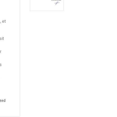
, et
sit
r
s
e
zed