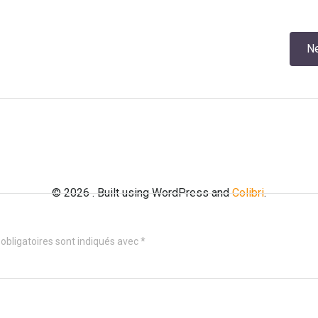
Navigation
Ne
de
l’article
© 2026 . Built using WordPress and
Colibri
.
obligatoires sont indiqués avec
*