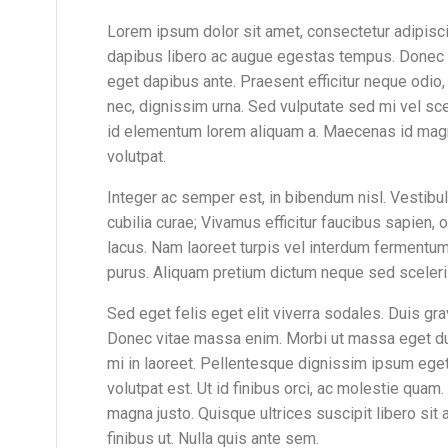
Lorem ipsum dolor sit amet, consectetur adipisc
dapibus libero ac augue egestas tempus. Donec ult
eget dapibus ante. Praesent efficitur neque odio, 
nec, dignissim urna. Sed vulputate sed mi vel sce
id elementum lorem aliquam a. Maecenas id magna
volutpat.
Integer ac semper est, in bibendum nisl. Vestibul
cubilia curae; Vivamus efficitur faucibus sapien, or
lacus. Nam laoreet turpis vel interdum fermentum.
purus. Aliquam pretium dictum neque sed sceler
Sed eget felis eget elit viverra sodales. Duis gra
Donec vitae massa enim. Morbi ut massa eget du
mi in laoreet. Pellentesque dignissim ipsum eget 
volutpat est. Ut id finibus orci, ac molestie quam
magna justo. Quisque ultrices suscipit libero sit
finibus ut. Nulla quis ante sem.