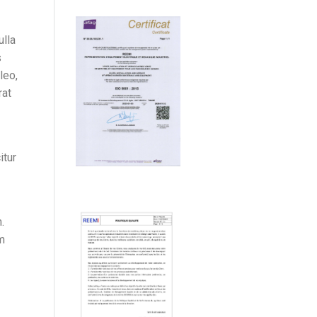
ulla
s
leo,
rat
itur
.
m