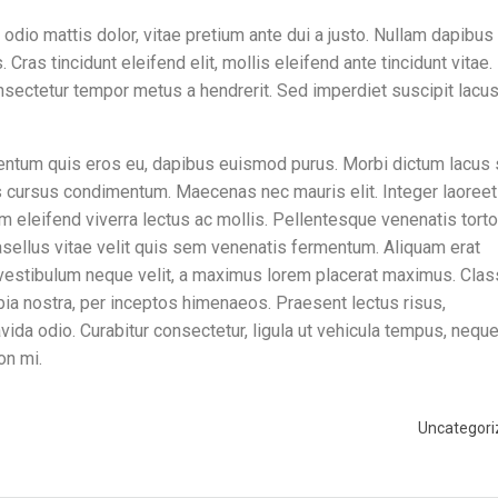
 odio mattis dolor, vitae pretium ante dui a justo. Nullam dapibus
Cras tincidunt eleifend elit, mollis eleifend ante tincidunt vitae.
nsectetur tempor metus a hendrerit. Sed imperdiet suscipit lacus
mentum quis eros eu, dapibus euismod purus. Morbi dictum lacus 
 cursus condimentum. Maecenas nec mauris elit. Integer laoreet
am eleifend viverra lectus ac mollis. Pellentesque venenatis torto
asellus vitae velit quis sem venenatis fermentum. Aliquam erat
as vestibulum neque velit, a maximus lorem placerat maximus. Clas
ubia nostra, per inceptos himenaeos. Praesent lectus risus,
vida odio. Curabitur consectetur, ligula ut vehicula tempus, nequ
on mi.
Uncategori